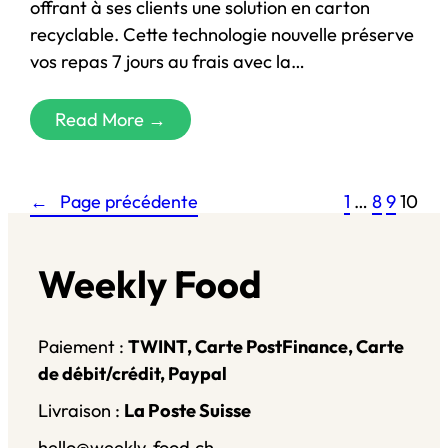
offrant à ses clients une solution en carton
recyclable. Cette technologie nouvelle préserve
vos repas 7 jours au frais avec la…
Read More →
←
Page précédente
1
…
8
9
10
Weekly Food
Paiement :
TWINT, Carte PostFinance, Carte
de débit/crédit, Paypal
Livraison :
La Poste Suisse
hello@weekly-food.ch