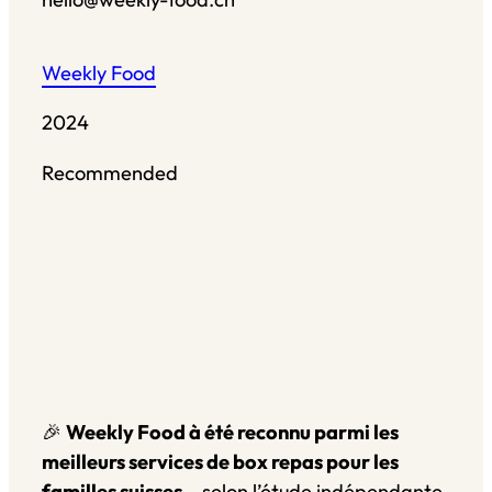
Weekly Food
2024
Recommended
Restaurant Guru
🎉
Weekly Food à été reconnu parmi les
meilleurs services de box repas pour les
familles suisses
– selon l’étude indépendante