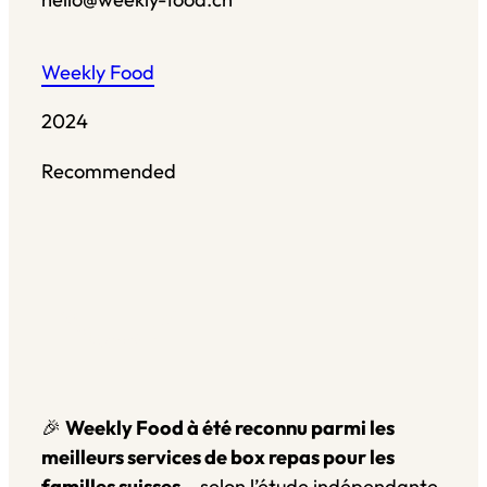
Weekly Food
2024
Recommended
Restaurant Guru
🎉
Weekly Food à été reconnu parmi les
meilleurs services de box repas pour les
familles suisses
– selon l’étude indépendante