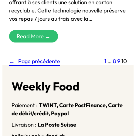
offrant à ses clients une solution en carton
recyclable. Cette technologie nouvelle préserve
vos repas 7 jours au frais avec la…
Read More →
←
Page précédente
1
…
8
9
10
Weekly Food
Paiement :
TWINT, Carte PostFinance, Carte
de débit/crédit, Paypal
Livraison :
La Poste Suisse
hello@weekly-food.ch