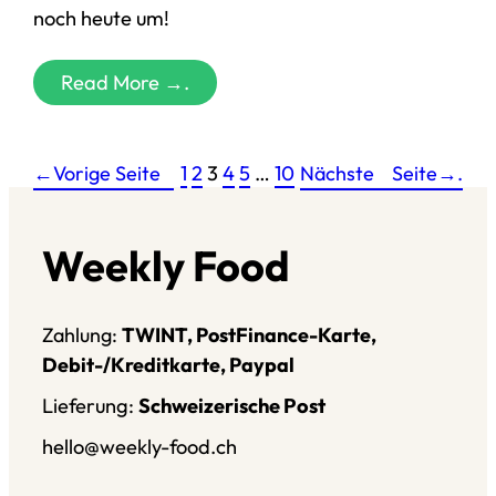
noch heute um!
Read More →.
←Vorige Seite
1
2
3
4
5
…
10
Nächste
Seite→
.
Weekly Food
Zahlung:
TWINT, PostFinance-Karte,
Debit-/Kreditkarte, Paypal
Lieferung:
Schweizerische Post
hello@weekly-food.ch