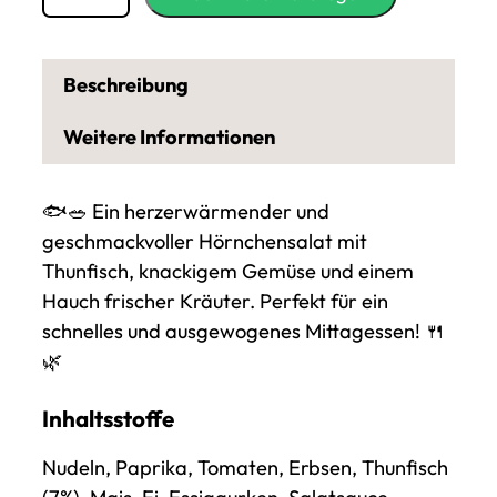
e
n
g
Beschreibung
e
v
Weitere Informationen
o
n
🐟🥗 Ein herzerwärmender und
H
geschmackvoller Hörnchensalat mit
ö
Thunfisch, knackigem Gemüse und einem
r
Hauch frischer Kräuter. Perfekt für ein
n
schnelles und ausgewogenes Mittagessen! 🍴
c
🌿
h
e
Inhaltsstoffe
n
s
Nudeln, Paprika, Tomaten, Erbsen, Thunfisch
a