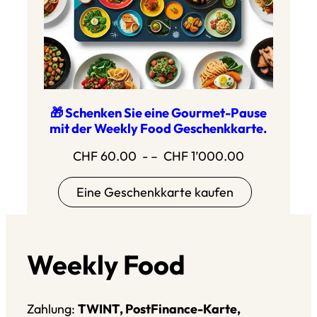
🎁 Schenken Sie eine Gourmet-Pause
mit der Weekly Food Geschenkkarte.
Preisbereich
CHF
60.00
- –
CHF
1’000.00
CHF
Eine Geschenkkarte kaufen
60.00
bis
CHF
1'000.00
Weekly Food
Zahlung:
TWINT, PostFinance-Karte,