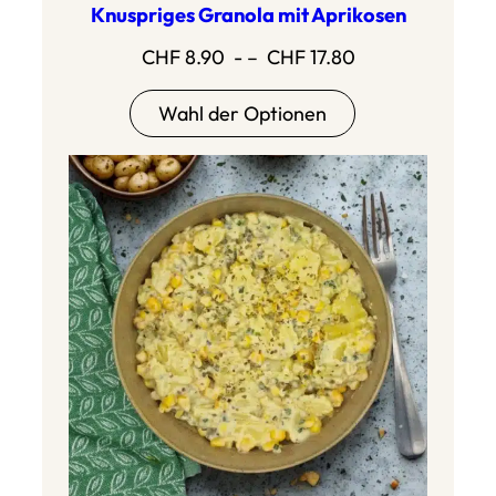
Knuspriges Granola mit Aprikosen
Preisspanne:
CHF
8.90
- –
CHF
17.80
CHF
Wahl der Optionen
8,90
bis
CHF
17,80