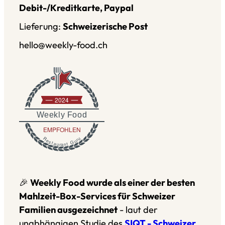
Debit-/Kreditkarte, Paypal
Lieferung:
Schweizerische Post
hello@weekly-food.ch
2024
Weekly Food
EMPFOHLEN
Restaurant Guru
🎉
Weekly Food wurde als einer der besten
Mahlzeit-Box-Services für Schweizer
Familien ausgezeichnet
- laut der
unabhängigen Studie des
SIQT - Schweizer