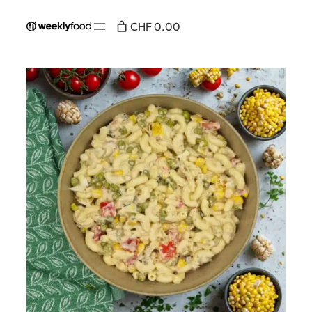
CHF 0.00
Home
Page /
Menuepunkte
/
Salat
/
Hörnchensalat mit Thunfisch