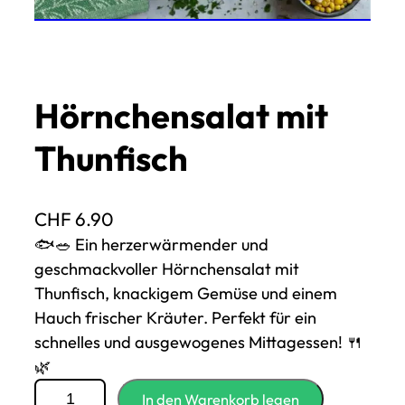
Hörnchensalat mit
Thunfisch
CHF
6.90
🐟🥗 Ein herzerwärmender und
geschmackvoller Hörnchensalat mit
Thunfisch, knackigem Gemüse und einem
Hauch frischer Kräuter. Perfekt für ein
schnelles und ausgewogenes Mittagessen! 🍴
🌿
M
In den Warenkorb legen