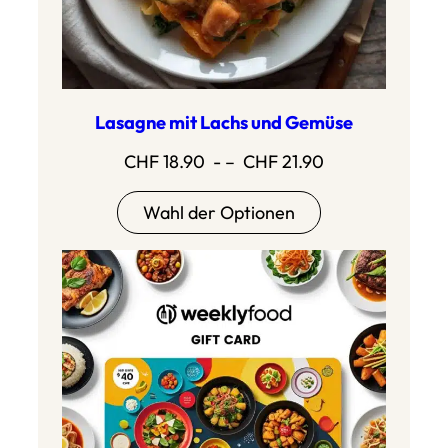
Lasagne mit Lachs und Gemüse
Preisspanne:
CHF
18.90
- –
CHF
21.90
CHF
Wahl der Optionen
18.90
bis
CHF
21.90