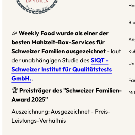
EMPFOHLEN
Ha
Restaurant Guru
Bl
🎉
Weekly Food wurde als einer der
An
besten Mahlzeit-Box-Services für
Schweizer Familien ausgezeichnet
- laut
Kü
der unabhängigen Studie des
SIQT -
Un
Schweizer Institut für Qualitätstests
GmbH.
.
Fa
🏆
Preisträger des "Schweizer Familien-
Mi
Award 2025"
Auszeichnung: Ausgezeichnet - Preis-
Leistungs-Verhältnis