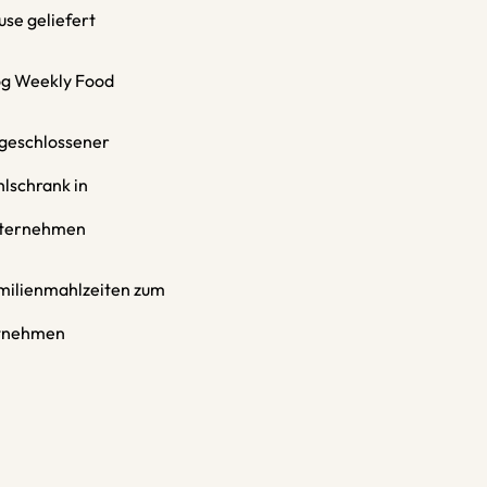
use geliefert
og Weekly Food
geschlossener
hlschrank in
ternehmen
milienmahlzeiten zum
tnehmen