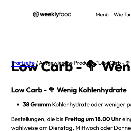
Menü
Wie fun
Low Carb - 🥦 Wen
Startseite
/ Ausgewiesene Produkte "Low Carb - 🥦
Low Carb
- 🥦 Wenig Kohlenhydrate
38 Gramm
Kohlenhydrate oder weniger pr
Bestellungen, die bis
Freitag um 18.00 Uhr
ei
wahlweise am Dienstag, Mittwoch oder Donner