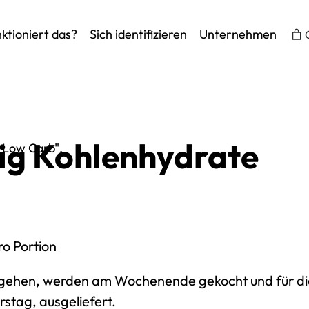
ktioniert das?
Sich identifizieren
Unternehmen
ig Kohlenhydrate
 Low Carb".
o Portion
ngehen, werden am Wochenende gekocht und für 
stag, ausgeliefert.