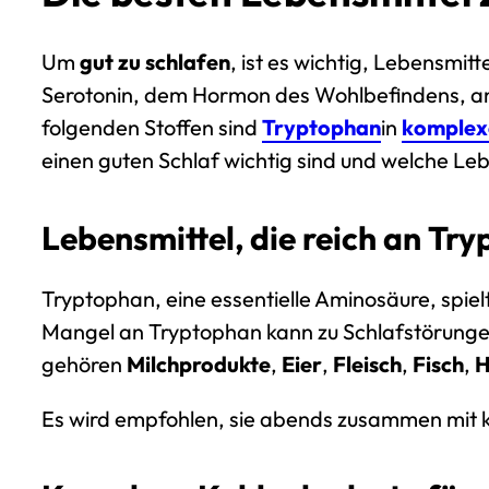
Um
gut zu schlafen
, ist es wichtig, Lebensmitt
Serotonin
, dem Hormon des Wohlbefindens, anre
folgenden Stoffen sind
Tryptophan
in
komplex
einen guten Schlaf wichtig sind und welche Le
Lebensmittel, die reich an Tr
Tryptophan, eine
essentielle Aminosäure
, spie
Mangel an Tryptophan kann zu Schlafstörunge
gehören
Milchprodukte
,
Eier
,
Fleisch
,
Fisch
,
H
Es wird empfohlen, sie abends zusammen mit k