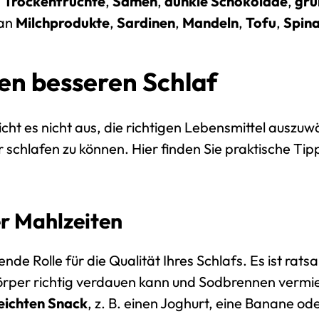
n
Trockenfrüchte
,
Samen
,
dunkle Schokolade
,
grü
 an
Milchprodukte
,
Sardinen
,
Mandeln
,
Tofu
,
Spina
en besseren Schlaf
icht es nicht aus, die richtigen Lebensmittel auszuw
chlafen zu können. Hier finden Sie praktische Tipps,
r Mahlzeiten
ende Rolle für die Qualität Ihres Schlafs. Es ist r
örper richtig verdauen kann und Sodbrennen vermie
leichten Snack
, z. B. einen Joghurt, eine Banane od