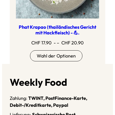
Phat Krapao (thailändisches Gericht
mit Hackfleisch) - 💪.
Preisspanne:
CHF
17.90
- –
CHF
20.90
CHF
Wahl der Optionen
17.90
bis
CHF
20.90
Weekly Food
Zahlung:
TWINT, PostFinance-Karte,
Debit-/Kreditkarte, Paypal
Lieferung:
Schweizerische Post