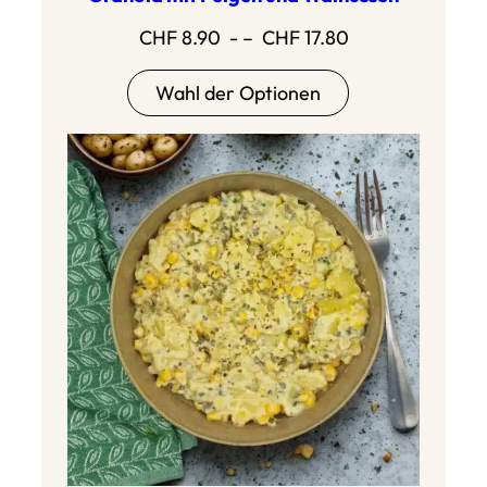
Preisspanne:
CHF
8.90
- –
CHF
17.80
CHF
Wahl der Optionen
8,90
bis
CHF
17,80