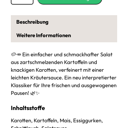
e
n
g
Beschreibung
e
a
Weitere Informationen
n
K
🥔🥕 Ein einfacher und schmackhafter Salat
a
aus zartschmelzenden Kartoffeln und
r
knackigen Karotten, verfeinert mit einer
t
leichten Kräutersauce. Ein neu interpretierter
o
Klassiker für Ihre frischen und ausgewogenen
f
Pausen! 🌿✨
f
e
Inhaltsstoffe
l
-
Karotten, Kartoffeln, Mais, Essiggurken,
u