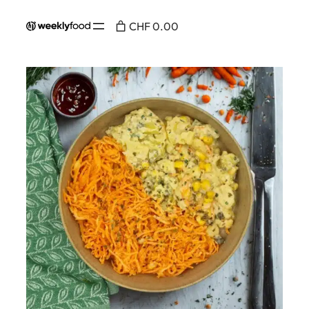
CHF 0.00
Home
Page /
Menue
/
Salat
/ Kartoffel- und
Karottensalat