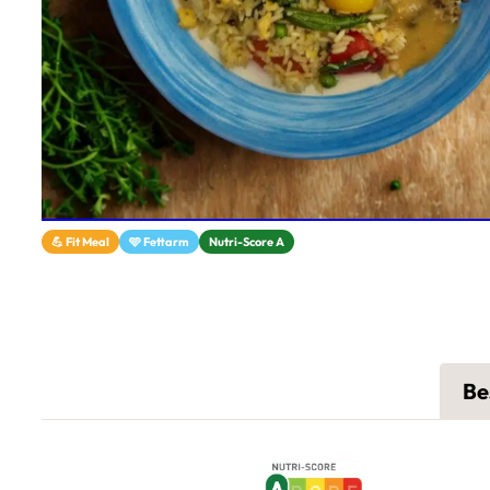
💪 Fit Meal
🩵 Fettarm
Nutri-Score A
Be