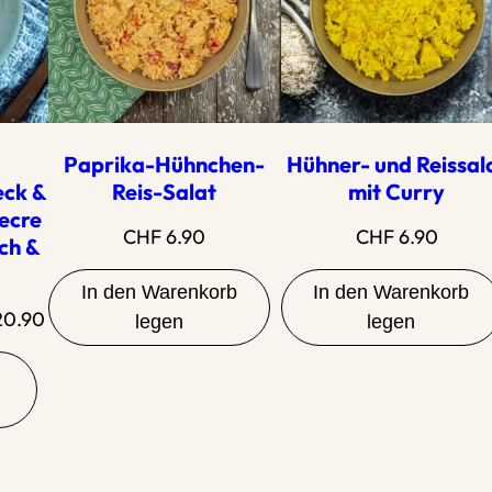
Paprika-Hühnchen-
Hühner- und Reissal
eck &
Reis-Salat
mit Curry
ecre
CHF
6.90
CHF
6.90
ch &
In den Warenkorb
In den Warenkorb
Preisspanne:
0.90
legen
legen
CHF
17.90
bis
CHF
20.90