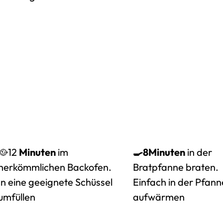
🥘12
Minuten
im
🍳8
Minuten
in der
herkömmlichen Backofen.
Bratpfanne braten.
In eine geeignete Schüssel
Einfach in der Pfann
umfüllen
aufwärmen