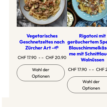
Vegetarisches
Rigatoni mit
Geschnetzeltes nach
geräuchertem Sp
Zürcher Art -🌱
Blauschimmelkäs
me mit Schnittlau
Preisspanne:
CHF
17.90
- –
CHF
20.90
Walnüssen
CHF
CHF
17.90
- –
CHF
2
Wahl der
17.90
Optionen
bis
Wahl der
CHF
Optionen
20.90