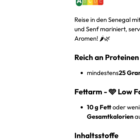
Reise in den Senegal mi
und Senf mariniert, se
Aromen! 🌶️🌿
Reich an Proteinen
mindestens
25 Gr
Fettarm - 🩵
Low F
10 g Fett
oder weni
Gesamtkalorien
au
Inhaltsstoffe