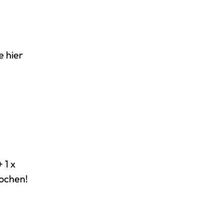
e hier
 1 x
ochen!