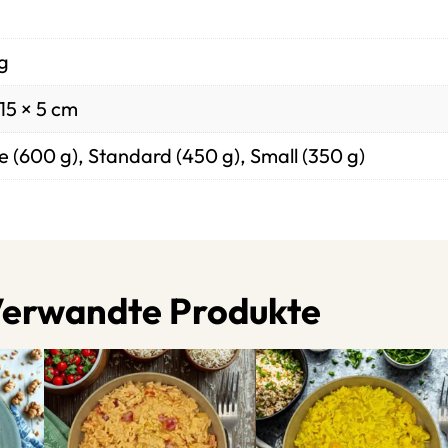
g
15 × 5 cm
e (600 g), Standard (450 g), Small (350 g)
erwandte Produkte