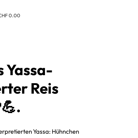
CHF 0.00
s Yassa-
rter Reis
💪.
terpretierten Yassa: Hühnchen