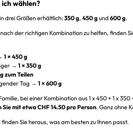
l ich wählen?
n drei Größen erhältlich:
350 g
,
450 g
und
600 g
.
nach der richtigen Kombination zu helfen, finden Si
 →
1 × 450 g
unger →
1 × 350 g
 g zum Teilen
ngender Tag →
1 × 600 g
Familie, bei einer Kombination aus 1 x 450 + 1 x 350 +
 Sie mit etwa CHF 14.50 pro Person
. Ganz ohne K
d finden Sie heraus, was am besten zu Ihnen passt.