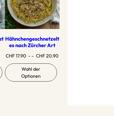
at
Hähnchengeschnetzelt
es nach Zürcher Art
Preisspanne:
CHF
17.90
- –
CHF
20.90
CHF
Wahl der
17.90
Optionen
bis
CHF
20.90