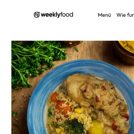
Menü
Wie fun
Home
/
Zum Menü
/ Senegalesisches Yassa-Huhn un