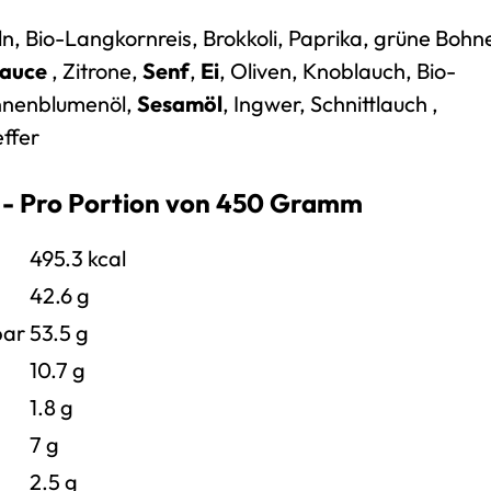
n, Bio-Langkornreis, Brokkoli, Paprika, grüne Bohn
sauce
, Zitrone,
Senf
,
Ei
, Oliven, Knoblauch, Bio-
nnenblumenöl
,
Sesamöl
, Ingwer,
Schnittlauch
,
effer
- Pro Portion von 450 Gramm
495.3 kcal
42.6 g
bar
53.5
g
10.7 g
1.8
g
7
g
2.5
g