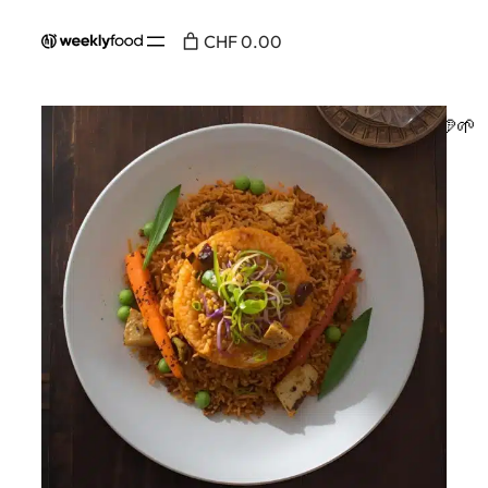
CHF 0.00
Accueil
/
Au menu
/ Nasi goreng végétarien – 🩵🌱