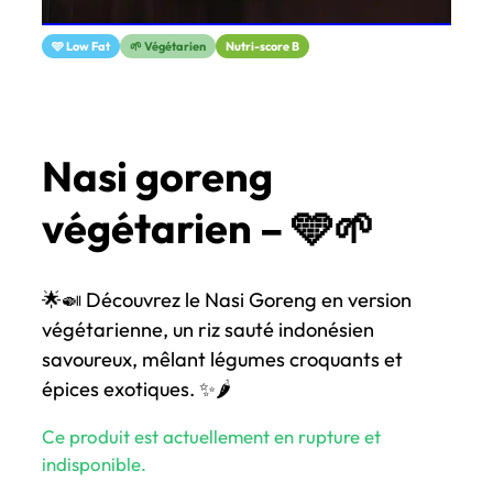
🩵 Low Fat
🌱 Végétarien
Nutri-score B
Nasi goreng
végétarien – 🩵🌱
🌟🍛 Découvrez le Nasi Goreng en version
végétarienne, un riz sauté indonésien
savoureux, mêlant légumes croquants et
épices exotiques. ✨🌶️
Ce produit est actuellement en rupture et
indisponible.