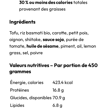
30 % ou moins des calories
totales
provenant des graisses
Ingrédients
Tofu, riz basmati bio, carotte, petit pois,
oignon, shiitake,
sauce soja
, purée de
tomate,
huile de sésame
, piment, ail, lemon
grass, sel, poivre
Valeurs nutritives – Par portion de 450
grammes
Énergie, calories
423.4
kcal
Protéines
16.8
g
Glucides, disponibles
70.9
g
Lipides
6.8
g