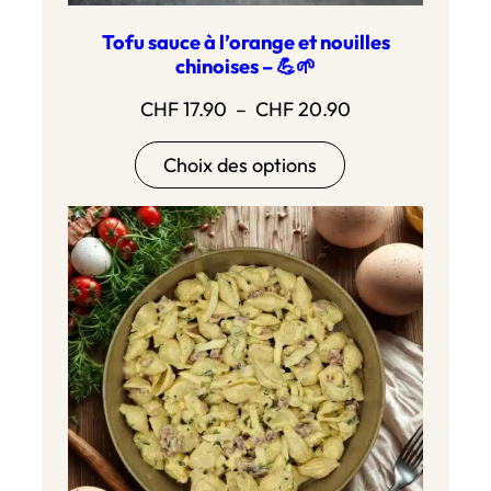
Tofu sauce à l’orange et nouilles
chinoises – 💪🌱
Plage
CHF
17.90
–
CHF
20.90
de
Choix des options
prix :
CHF 17.90
à
CHF 20.90