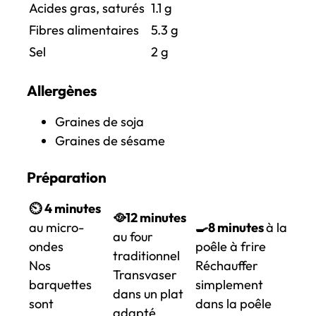
Acides gras, saturés
1.1
g
Fibres alimentaires
5.3 g
Sel
2 g
Allergènes
Graines de soja
Graines de sésame
Préparation
⏲️
4 minutes
🥘12 minutes
au micro-
🍳
8 minutes
à la
au four
ondes
poêle à frire
traditionnel
Nos
Réchauffer
Transvaser
barquettes
simplement
dans un plat
sont
dans la poêle
adapté