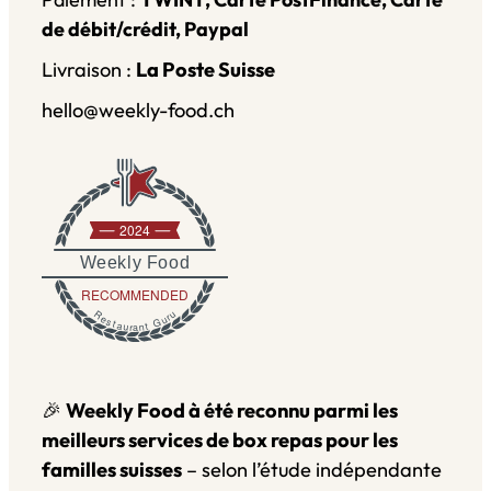
de débit/crédit, Paypal
Livraison :
La Poste Suisse
hello@weekly-food.ch
2024
Weekly Food
RECOMMENDED
Restaurant Guru
🎉
Weekly Food à été reconnu parmi les
meilleurs services de box repas pour les
familles suisses
– selon l’étude indépendante