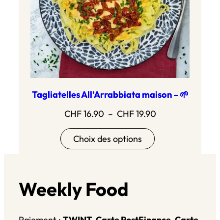
Tagliatelles All’Arrabbiata maison – 🌱
Plage
CHF
16.90
–
CHF
19.90
de
Choix des options
prix :
CHF 16.90
à
CHF 19.90
Weekly Food
Paiement :
TWINT, Carte PostFinance, Carte