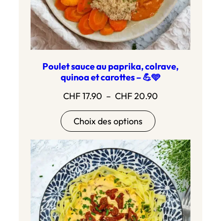
Poulet sauce au paprika, colrave,
quinoa et carottes – 💪🩵
Plage
CHF
17.90
–
CHF
20.90
de
Choix des options
prix :
CHF 17.90
à
CHF 20.90