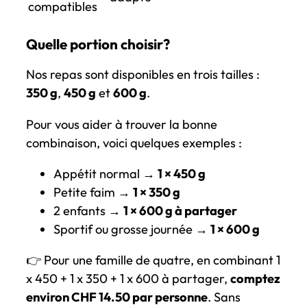
compatibles
Quelle portion choisir?
Nos repas sont disponibles en trois tailles :
350 g
,
450 g
et
600 g
.
Pour vous aider à trouver la bonne
combinaison, voici quelques exemples :
Appétit normal →
1 × 450 g
Petite faim →
1 × 350 g
2 enfants →
1 × 600 g à partager
Sportif ou grosse journée →
1 × 600 g
👉 Pour une famille de quatre, en combinant 1
x 450 + 1 x 350 + 1 x 600 à partager,
comptez
environ CHF 14.50 par personne
. Sans