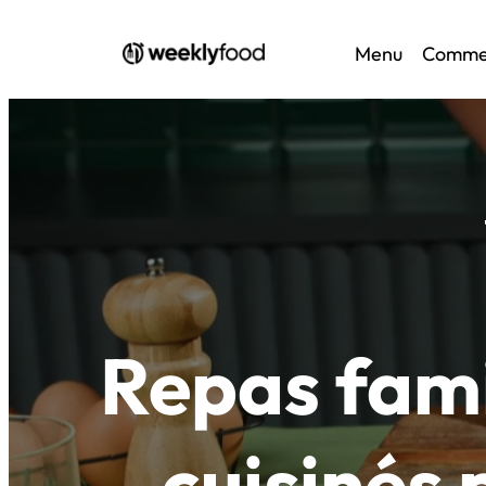
Menu
Commen
Repas famil
cuisinés 