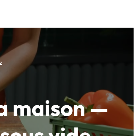
z
 la maison —
 sous vide