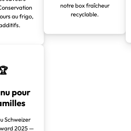
notre box fraîcheur
 Conservation
recyclable.
jours au frigo,
additifs.
🏆
nu pour
amilles
du Schweizer
Award 2025 —