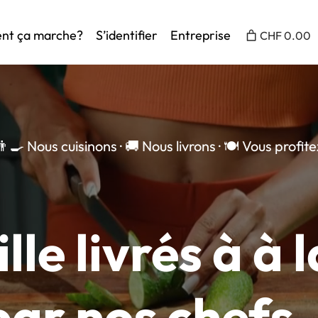
t ça marche?
S’identifier
Entreprise
CHF 0.00
👨‍🍳 Nous cuisinons · 🚚 Nous livrons · 🍽️ Vous profite
le livrés à à
par nos chefs,