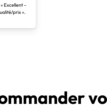
 « Excellent –
alité/prix ».
ommander vos