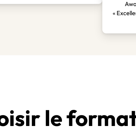
Awa
« Excelle
isir le format