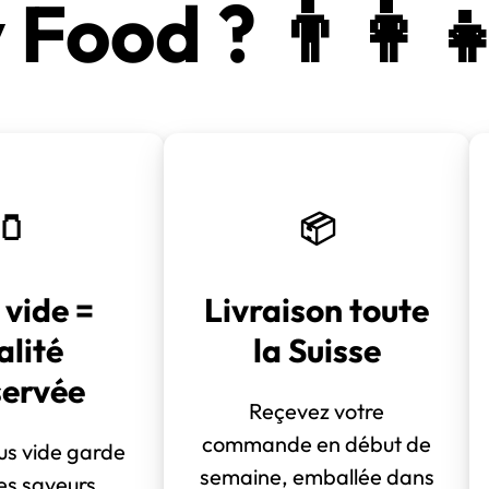
Food ? 👨‍👩‍👧
🫙
📦
 vide =
Livraison toute
alité
la Suisse
servée
Reçevez votre
commande en début de
us vide garde
semaine, emballée dans
les saveurs