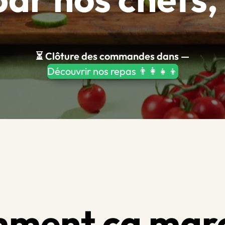
⏳ Clôture des commandes dans
—
Découvrir nos repas 👨‍👩‍👧‍👦
ment ça mar