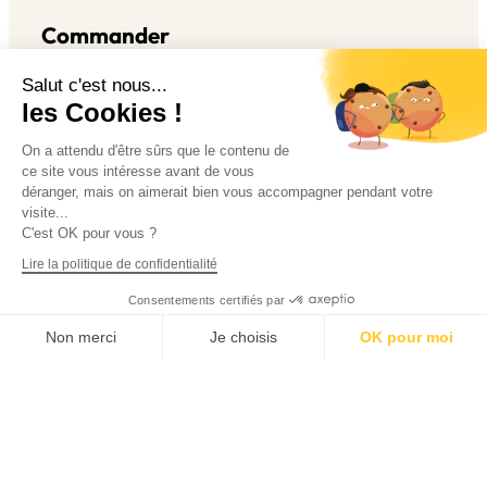
Commander
Salut c'est nous...
les Cookies !
Plus
On a attendu d'être sûrs que le contenu de
ce site vous intéresse avant de vous
déranger, mais on aimerait bien vous accompagner pendant votre
visite...
Légal
C'est OK pour vous ?
Lire la politique de confidentialité
Consentements certifiés par
Non merci
Je choisis
OK pour moi
Français
Axeptio consent
Plateforme de Gestion du Consentement : Personnalise
Réalisé avec ♥ en Suisse – © 2026
Weekly
Food – Tous droits réservés
Notre plateforme vous permet d'adapter et de gérer vos 