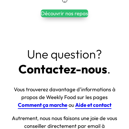
🙂
recom
recom
l’un 
Perso
rec
Découvrir nos repas
mand
mand
sur 
nnel 
ma
e 👍🏻
e.
l’autre 
très 
e 
Gusta
servia
viv
tivem
ble et 
ent!
ent. 
aimab
vos
le 
Une question?
repas 
pour 
sont 
trouve
Contactez-nous
.
correc
r un 
ts.
arran
geme
Vous trouverez davantage d’informations à
nt.
propos de Weekly Food sur les pages
Je 
recom
Comment ça marche
ou
Aide et contact
mand
Autrement, nous nous faisons une joie de vous
e il 
faut 
conseiller directement par email à