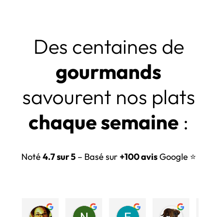
Des centaines de
gourmands
savourent nos plats
chaque semaine
:
Noté
4.7 sur 5
– Basé sur
+100 avis
Google ⭐
Martine M.
Nathalie D.
Emmanuel G.
Isabelle B