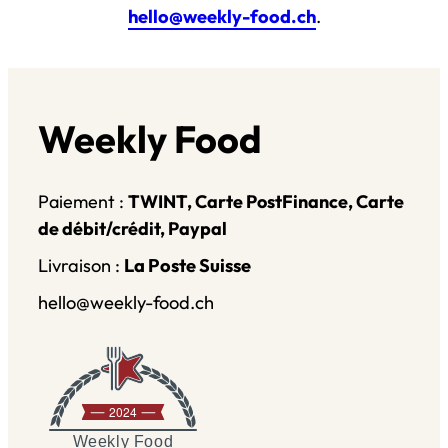
comm
hello@weekly-food.ch
.
ander 
les 
repas 
avant 
Weekly Food
le 
vendr
edi 8h 
Paiement :
TWINT, Carte PostFinance, Carte
pour 
de débit/crédit, Paypal
être 
servi 
Livraison :
La Poste Suisse
la 
hello@weekly-food.ch
semai
ne 
d’aprè
s.
2024
Weekly Food