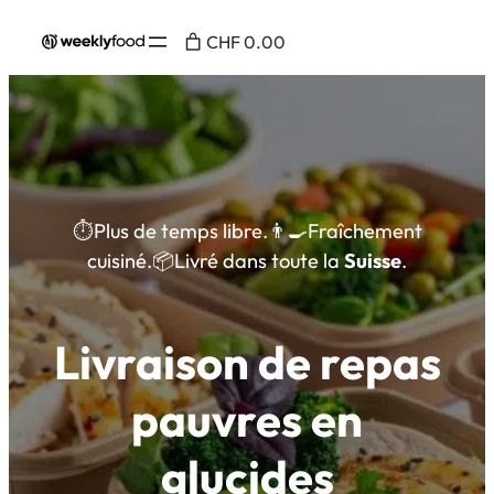
CHF 0.00
⏱️Plus de temps libre.👨‍🍳Fraîchement
cuisiné.📦Livré dans toute la
Suisse
.
Livraison de repas
pauvres en
glucides