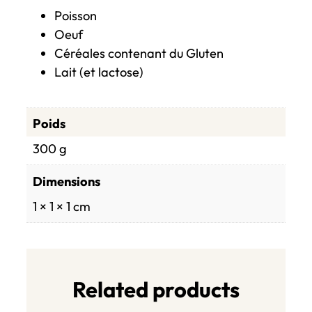
e
Poisson
Oeuf
Céréales contenant du Gluten
Lait (et lactose)
Poids
300 g
Dimensions
1 × 1 × 1 cm
Related products