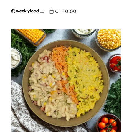
CHF 0.00
Accueil
/
Au menu
/
Salade
/ Salade mixte