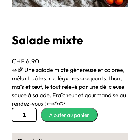
Salade mixte
CHF
6.90
🥗🌈 Une salade mixte généreuse et colorée,
mêlant pâtes, riz, légumes croquants, thon,
maïs et œuf, le tout relevé par une délicieuse
sauce à salade. Fraîcheur et gourmandise au
rendez-vous ! 🥒🍅🐟
q
Ajouter au panier
u
a
n