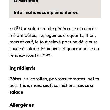
Description
t
i
Informations complémentaires
t
é
🥗🌈 Une salade mixte généreuse et colorée,
d
mêlant pâtes, riz, légumes croquants, thon,
e
maïs et œuf, le tout relevé par une délicieuse
S
sauce à salade. Fraîcheur et gourmandise au
a
rendez-vous ! 🥒🍅🐟
l
a
Ingrédients
d
e
Pâtes
, riz, carottes, poivrons, tomates, petits
m
pois,
thon
, maïs,
œuf
, cornichons,
sauce à
i
salade
x
t
Allergènes