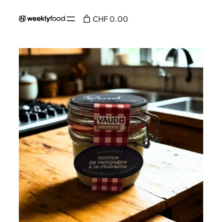
CHF 0.00
Accueil
/
Bocaux
/ Perusset – Terrine de
campagne à la rhubarbe