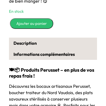
de bien manger ! 😋
En stock
q
Ajouter au panier
u
a
n
Description
t
i
Informations complémentaires
t
é
🍽️📦 Produits Perusset – en plus de vos
d
repas frais !
e
P
Découvrez les bocaux artisanaux Perusset,
e
boucher traiteur du Nord Vaudois, des plats
r
savoureux stérilisés à conserver plusieurs
u
mois dans votre armoire 🥫. Parfaits pour les