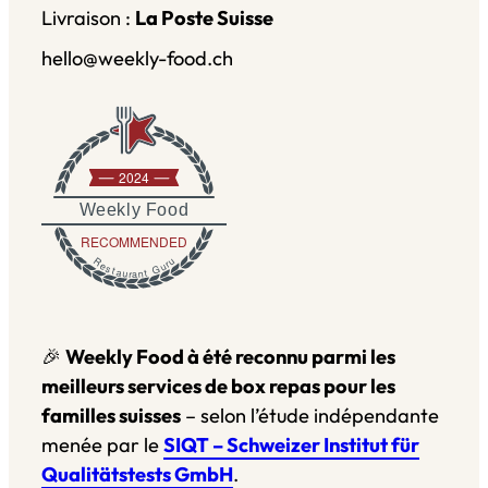
Livraison :
La Poste Suisse
hello@weekly-food.ch
2024
Weekly Food
RECOMMENDED
Restaurant Guru
🎉
Weekly Food à été reconnu parmi les
meilleurs services de box repas pour les
familles suisses
– selon l’étude indépendante
menée par le
SIQT – Schweizer Institut für
Qualitätstests GmbH
.