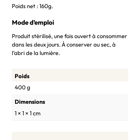
m
Poids net : 160g.
p
a
Mode d’emploi
g
n
Produit stérilisé, une fois ouvert à consommer
e
dans les deux jours. À conserver au sec, à
à
l’abri de la lumière.
l
a
Poids
r
h
400 g
u
Dimensions
b
a
1 × 1 × 1 cm
r
b
e