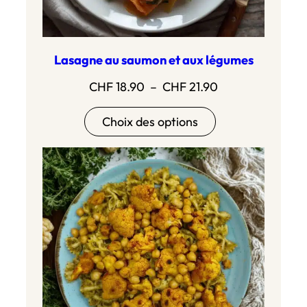
Lasagne au saumon et aux légumes
Plage
CHF
18.90
–
CHF
21.90
de
Choix des options
prix :
CHF 18.90
à
CHF 21.90