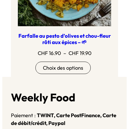
Farfalle au pesto d’olives et chou-fleur
rôti aux épices – 🌱
Plage
CHF
16.90
–
CHF
19.90
de
Choix des options
prix :
CHF 16.90
à
CHF 19.90
Weekly Food
Paiement :
TWINT, Carte PostFinance, Carte
de débit/crédit, Paypal