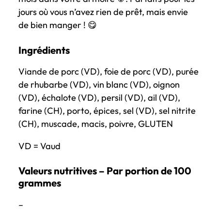
s
jours où vous n’avez rien de prêt, mais envie
s
de bien manger ! 😋
e
t
Ingrédients
–
Viande de porc (VD), foie de porc (VD), purée
T
de rhubarbe (VD), vin blanc (VD), oignon
e
(VD), échalote (VD), persil (VD), ail (VD),
r
farine (CH), porto, épices, sel (VD), sel nitrite
r
(CH), muscade, macis, poivre, GLUTEN
i
n
VD = Vaud
e
d
Valeurs nutritives – Par portion de 100
e
grammes
c
–
a