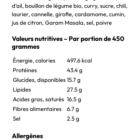
d’ail, bouillon de légume bio, curry, sucre, chili,
laurier, cannelle, girofle, cardamome, cumin,
jus de citron, Garam Masala, sel, poivre
Valeurs nutritives – Par portion de 450
grammes
Énergie, calories
497.6
kcal
Protéines
43.4
g
Glucides, disponibles
15.7 g
Lipides
27.5
g
Acides gras, saturés
16.5 g
Fibres alimentaires
6.7 g
Sel
2.5
g
Allergènes