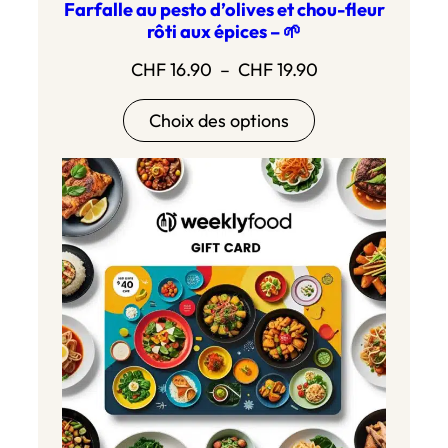
Farfalle au pesto d’olives et chou-fleur
rôti aux épices – 🌱
Plage
CHF
16.90
–
CHF
19.90
de
Choix des options
prix :
CHF 16.90
à
CHF 19.90