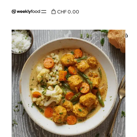
CHF 0.00
Accueil
/
Au menu
/ Butter Chicken et légumes à
l’indienne – 💪🥦