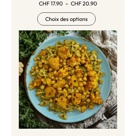
Plage
CHF
17.90
–
CHF
20.90
de
Choix des options
prix :
CHF 17.90
à
CHF 20.90