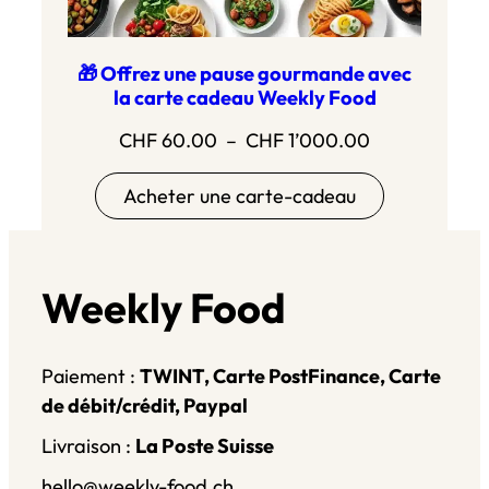
🎁 Offrez une pause gourmande avec
la carte cadeau Weekly Food
Plage
CHF
60.00
–
CHF
1’000.00
de
Acheter une carte-cadeau
prix :
CHF 60.00
à
CHF 1’000.0
Weekly Food
Paiement :
TWINT, Carte PostFinance, Carte
de débit/crédit, Paypal
Livraison :
La Poste Suisse
hello@weekly-food.ch