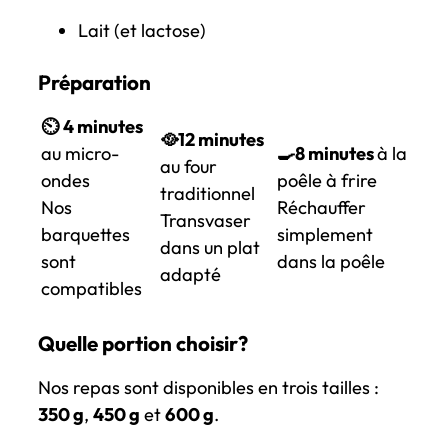
Lait (et lactose)
Préparation
⏲️
4 minutes
🥘12 minutes
au micro-
🍳
8 minutes
à la
au four
ondes
poêle à frire
traditionnel
Nos
Réchauffer
Transvaser
barquettes
simplement
dans un plat
sont
dans la poêle
adapté
compatibles
Quelle portion choisir?
Nos repas sont disponibles en trois tailles :
350 g
,
450 g
et
600 g
.