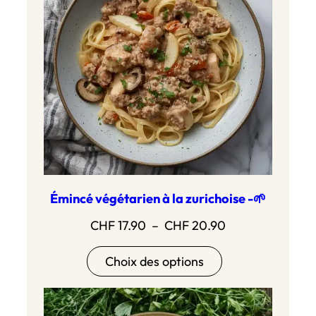
Émincé végétarien à la zurichoise -🌱
Plage
CHF
17.90
–
CHF
20.90
de
Choix des options
prix :
CHF 17.90
à