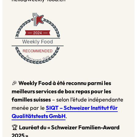
2024
Weekly Food
RECOMMENDED
Restaurant Guru
🎉
Weekly Food à été reconnu parmi les
meilleurs services de box repas pour les
familles suisses
– selon l’étude indépendante
menée par le
SIQT – Schweizer Institut für
Qualitätstests GmbH
.
🏆
Lauréat du « Schweizer Familien-Award
2025 »