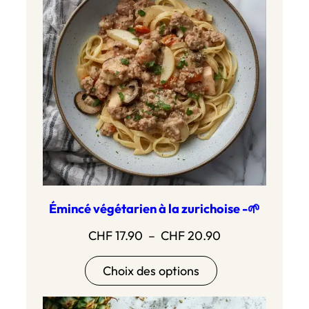
Émincé végétarien à la zurichoise -🌱
Plage
CHF
17.90
–
CHF
20.90
de
Choix des options
prix :
CHF 17.90