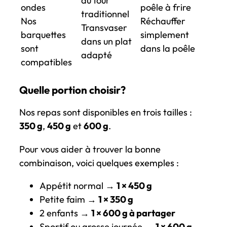
au four
ondes
poêle à frire
traditionnel
Nos
Réchauffer
Transvaser
barquettes
simplement
dans un plat
sont
dans la poêle
adapté
compatibles
Quelle portion choisir?
Nos repas sont disponibles en trois tailles :
350 g
,
450 g
et
600 g
.
Pour vous aider à trouver la bonne
combinaison, voici quelques exemples :
Appétit normal →
1 × 450 g
Petite faim →
1 × 350 g
2 enfants →
1 × 600 g à partager
Sportif ou grosse journée →
1 × 600 g