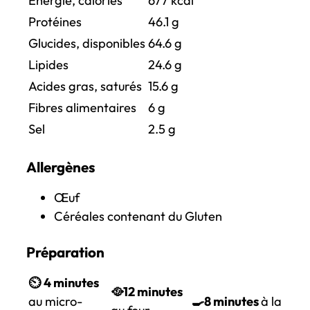
Énergie, calories
677 kcal
Protéines
46.1 g
Glucides, disponibles
64.6 g
Lipides
24.6
g
Acides gras, saturés
15.6 g
Fibres alimentaires
6 g
Sel
2.5 g
Allergènes
Œuf
Céréales contenant du Gluten
Préparation
⏲️
4 minutes
🥘12 minutes
au micro-
🍳
8 minutes
à la