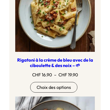
Rigatoni à la crème de bleu avec de la
ciboulette & des noix – 🌱
Plage
CHF
16.90
–
CHF
19.90
de
Choix des options
prix :
CHF 16.90
à
CHF 19.90