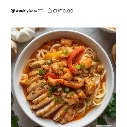
CHF 0.00
Accueil
/
Au menu
/ Poulet sauce crémeuse aux
poivrons rôtis, nouilles et toppings – 💪